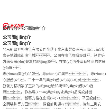
首頁(yè)
>
公司簡(jiǎn)介
公司簡(jiǎn)介
公司簡(jiǎn)介
北京新藝方格廣告有限公司坐落于北京市豐臺區南三環(huán)成
壽寺地鐵臨街廣告城。公司在廣告標識設計、制作等
方面有著(zhù)豐富的經(jīng)驗，在業(yè)內外享有極高的信譽
(yù)度。
專(zhuān)業(yè)品牌，專(zhuān)注廣告，專(zhuān)
心服務(wù)。二十一年的業(yè)務(wù)開(kāi)展，
新藝方格積累了豐富的經(jīng)驗和獨到的業(yè)務(wù)視
野。作為專(zhuān)業(yè)的企業(yè)品牌設計機
構，新藝方格在企業(yè)VI、平面設計、
空間裝飾等方面，從設計到選材，從加工到安